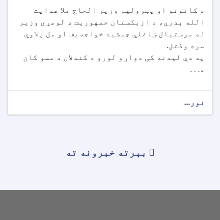
د کانونو او پټرولیم وزیر الحاج ملا هدایت
الله بدري، د ازبکستان جمهوریت د لومړي وزیر
له مرستیال ښاغلي جمشید خواجه‌یف او مل پلاوي
سره وکتل.
په دې لیدنه کې دواړو لورو د کندلان د مسو کان
د. . .
نور...
بېرته خبرونه ته