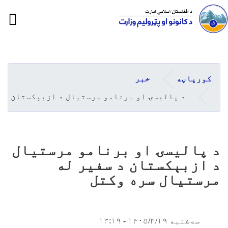
ion
Skip
to
main
کورپاڼه
خبر
content
د پالیسۍ او برنامو مرستیال د ازبېکستان د س
د پالیسۍ او برنامو مرستیال
د ازبېکستان د سفیر له
مرستیال سره وکتل
سه‌شنبه ۱۴۰۵/۳/۱۹ - ۱۳:۱۹