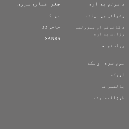
د مونږ په اړه
جغرافیاوي سروې
پخوانی ویب پانه
عینک
د کانونو او پټرولیم
حاجی ګګ
وزارت په اړه
SANRS
ریاستونه
موږ سره اړیکه
اړیکه
پالیسی ها
طرزالعملونه