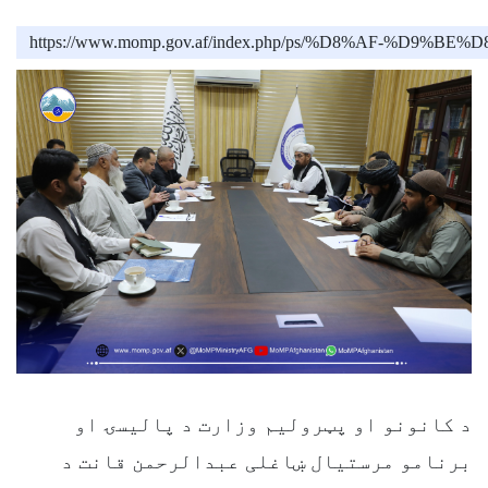
https://www.momp.gov.af/index.php/ps/%D8
د کانونو او پټرولیم وزارت د پالیسۍ او
برنامو مرستیال ښاغلی عبدالرحمن قانت د