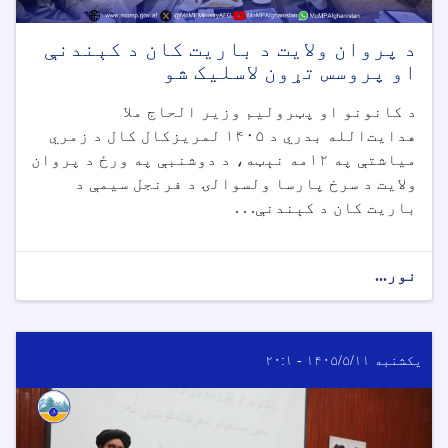
د پروان ولایت د باریت کان د کېندنې
او پروسس تړون لاسلیک شو
د کانونو او پټرولیم وزیر الحاج ملا
هدایت‌الله بدري د ۱۴۰۵ لمریزکال کال د زمري
میاشتې په ۱۲مه نېټه، د دوشنبې په ورځ د پروان
ولایت د سرخ پارسا ولسوالۍ د فرنجل سیمې د
باریت کان د کېندنې. . .
نور...
یکشنبه ۱۴۰۵/۵/۱۱ - ۲۰:۱