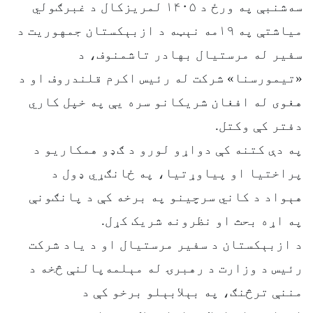
سه‌شنبې په ورځ د ۱۴۰۵ لمریزکال د غبرګولي
میاشتې په ۱۹مه نېټه د ازبېکستان جمهوریت د
سفیر له مرستیال بهادر تاشمنوف، د
«تیمورسنا» شرکت له رئیس اکرم قلندروف او د
هغوی له افغان شریکانو سره یې په خپل کاري
دفتر کې وکتل.
په دې کتنه کې دواړو لورو د ګډو همکاریو د
پراختیا او پیاوړتیا، په ځانګړي ډول د
هېواد د کاني سرچینو په برخه کې د پانګونې
په اړه بحث او نظرونه شریک کړل.
د ازبېکستان د سفیر مرستیال او د یاد شرکت
رئیس د وزارت د رهبرۍ له مېلمه‌پالنې څخه د
مننې ترڅنګ، په بېلابېلو برخو کې د