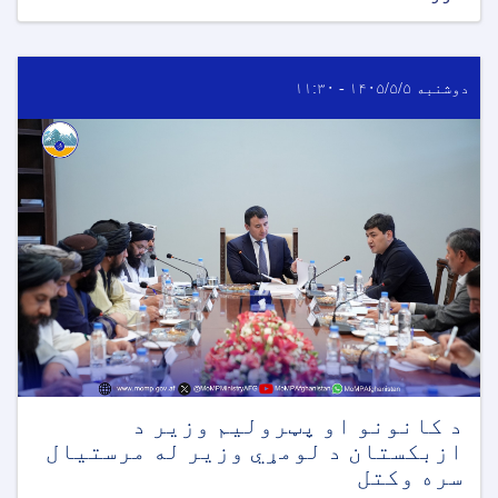
دوشنبه ۱۴۰۵/۵/۵ - ۱۱:۳۰
د کانونو او پټرولیم وزیر د
ازبکستان د لومړي وزیر له مرستیال
سره وکتل