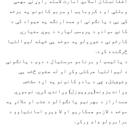
افغانستان اسلامي امارت لاسته راوړنې مهمې
وبللې او د کرومایټ او سربو کانونو په برخه
کې یې د پانګونې او همدارنګه په هېواد کې د
کاني موادو د پروسس لپاره د یوې معیاري
کارخونې د جوړولو په موخه یې خپله لېوالتیا
څرګنده کړه.
د پالیسۍ او برنامو مرستیال د دوی د پانګونې
د لېوالتیا هرکلی وکړ او له هغوی څخه یې
وغوښتل، چې د یادو کانونو په اړه مشخص
وړاندیزونه(پروپوزل) وړاندې کړي. نوموړي
همداراز د بهرنیو پانګوالو د جذب او ملاتړ په
موخه د لازمو همکاریو او لا ډېرو اسانتیاوو د
برابرولو ډاډ ورکړ.