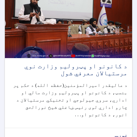
د کانونو او پټرولیم وزارت نوي
مرستیالان معرفي شول
د عالیقدر امیرالمؤمنین(حفظه الله) د حکم پر
بنسټ، د کانونو او پټرولیم وزارت مالي او
اداري، سروې جیولوجي او تخنیکي مرستیالان د
چارو ادارې لوی رئیس ښاغلي شیخ نورالحق
انور، د کانونو او. . .
نور...