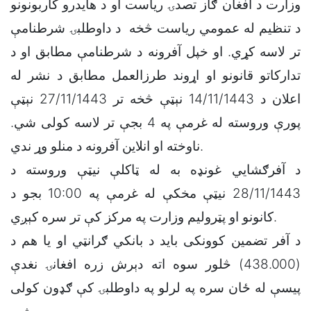
وزارت د افغان ګاز تصدۍ ریاست او د هایدرو کاربونونو
د تنظیم له عمومي ریاست څخه د داوطلبۍ شرطنامې
تر لاسه کړي. او خپل آفرونه د شرطنامې مطابق او د
تدارکاتو قانونو او اړوند طرزالعمل مطابق د نشر له
اعلان د 14/11/1443 نېټې څخه تر 27/11/1443 نېټې
پورې وروسته له غرمې په 4 بجې تر لاسه کولی شي.
ناوخته او انلاین آفرونه د منلو وړ ندي.
د آفرګشايي غونډه به له ټاکلې نیټې وروسته د
28/11/1443 نیټې مخکې له غرمې په 10:00 بجو د
کانونو او پټرولیم وزارت په مرکز کې تر سره کېږي.
د آفر تضمین کوونکی باید د بانکي ګرانټي او یا هم د
(438.000) څلور سوه اته دېرش زره افغانۍ نغدې
پیسې له ځان سره په لرلو په داوطلبۍ کې ګډون کولی