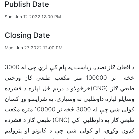
Publish Date
Sun, Jun 12 2022 12:00 PM
Closing Date
Mon, Jun 27 2022 12:00 PM
د افغان ګاز تصدۍ ریاست په پام کې لري چې له 3000
څخه تر 100000 متر مکعب طبعي ګاز ورځني
خرڅولاو د دریم ځل لپاره د فشرده(CNG) طبعي ګاز
وسایلو لپاره داوطلبي ته وسپاري. په شرایطو وړ کسان
کولی شي چې له 3000 څخه تر 100000 متره مکعب
طبعي ګاز د فشرده (CNG) طبعي ګاز په داوطلبي کې
ګډون وکړي، او کولی شي چې د کانونو او پټرولیم