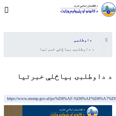
ion
Skip
to
main
کورپاڼه
داوطلبی
content
د داوطلبۍ بیاځلې خبرتیا
د داوطلبۍ بیاځلې خبرتیا
https://www.momp.gov.af/ps/%D8%AF-%D8%AF%