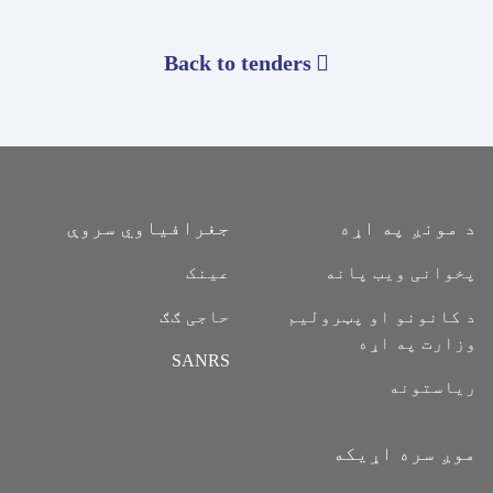
Back to tenders
د مونږ په اړه
جغرافیاوي سروې
پخوانی ویب پانه
عینک
د کانونو او پټرولیم
حاجی ګګ
وزارت په اړه
SANRS
ریاستونه
موږ سره اړیکه