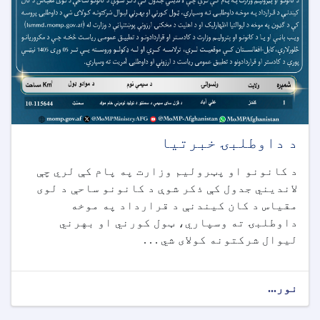
د داوطلبۍ خبرتیا
د کانونو او پټرولیم وزارت په پام کې لري چې
لاندیني جدول کې ذکر شوې د کانونو ساحې د لوی
مقیاس د کان کیندنې د قرارداد په موخه
داوطلبۍ ته وسپاري، ټول کورني او بهرني
لیوال شرکتونه کولای شي . . .
نور...