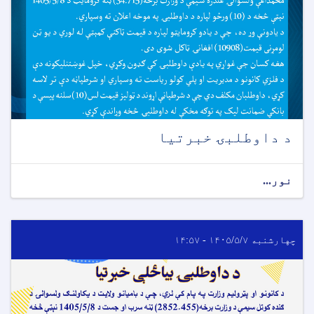
د داوطلبۍ خبرتیا
نور...
چهارشنبه ۱۴۰۵/۵/۷ - ۱۴:۵۷