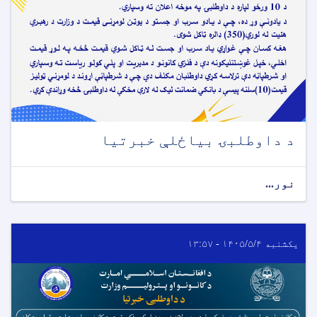
د داوطلبۍ بیاځلې خبرتیا
نور...
یکشنبه ۱۴۰۵/۵/۴ - ۱۳:۵۷