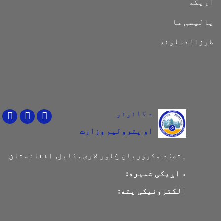
اړیکه
پالیسی ها
طرزالعملونه
د کانونو
Youtube
Facebook
Twitter
او پترولیم وزارت
پته:
د مکروریان څلور لاری , کابل, افغانستان
د اړیکی شمیره:
الکترونیکی پته: