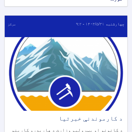
چهارشنبه ۱۴۰۳/۵/۳۱ - ۹:۲
مرکز
د کارموندنې خبرتیا
د کانونو او پټرولیم وزارت د هاریدرو کاربنو