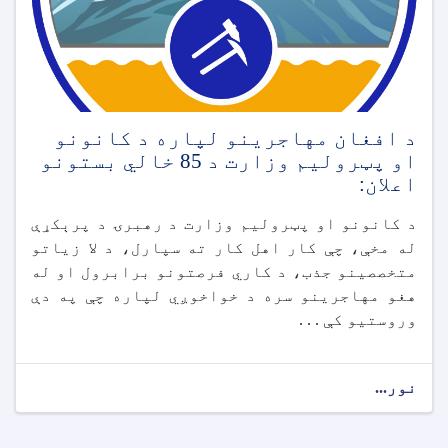
د افغان مهاجرینو لپاره د کانونو
او پټرولیم وزارت د 85 خالي بستونو
اعلان:
د کانونو او پټرولیم وزارت د رهبرۍ د پرېکړې
له مخې، چې کار اهل کار ته سپارل، د لا زیاتو
متخصصینو جذب، د کاري فرصتونو برابرول او له
هغو مهاجرینو سره د خواخوږي لپاره چې په دې
وروستیو کې . . .
نور...