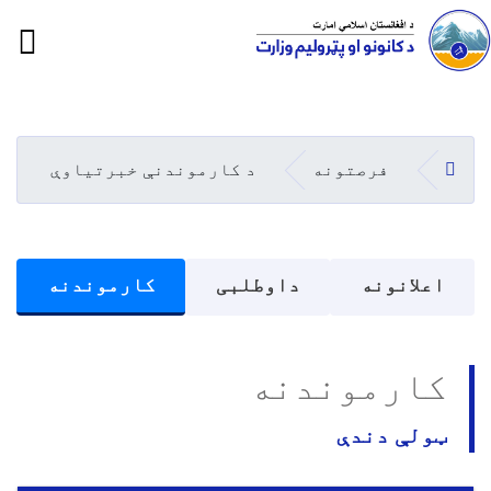
ion
Skip
to
main
کورپاڼه
فرصتونه
د کارموندنې خبرتیاوې
content
د اعلانونه مینو
اعلانونه
داوطلبی
کارموندنه
کارموندنه
ټولې دندې