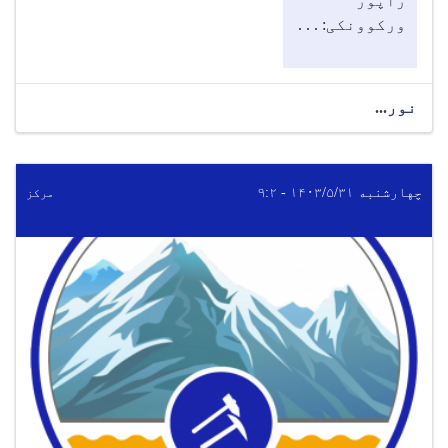
راپور
ورکوونکی
: . . .
نور...
چهارشنبه ۱۴۰۳/۵/۳۱ - ۹:۲
مرکز