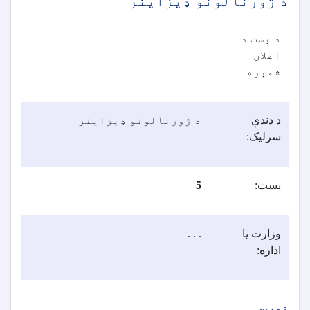
د ژورنالونو ډيزاينر
د بست د
اعلان
شمېره
د دندې
د ژورنالونو ډيزاينر
سرلیک:
بست:
5
وزارت یا
. . .
اداره:
نور...