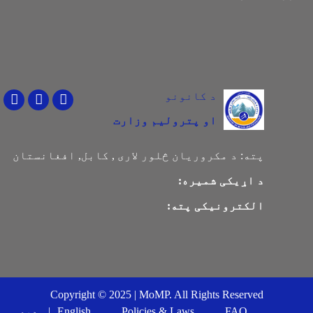
د کانونو
Youtube
Facebook
Twitter
او پترولیم وزارت
پته:
د مکروریان څلور لاری , کابل, افغانستان
د اړیکی شمیره:
الکترونیکی پته:
Copyright © 2025 | MoMP. All Rights Reserved
FAQ
Policies & Laws
English
دری