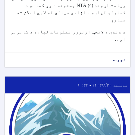
ریاست اړوند
(4)
NTA
بستونه د وړ کسانو د
ګمارلو لپاره د ازادې سیالۍ له لارې اعلان ته
سپاري.
د دندې د لایحې اونورو معلومات لپاره د کانونو
او . . .
نور...
سه‌شنبه ۱۴۰۲/۸/۳۰ - ۱۰:۲۳