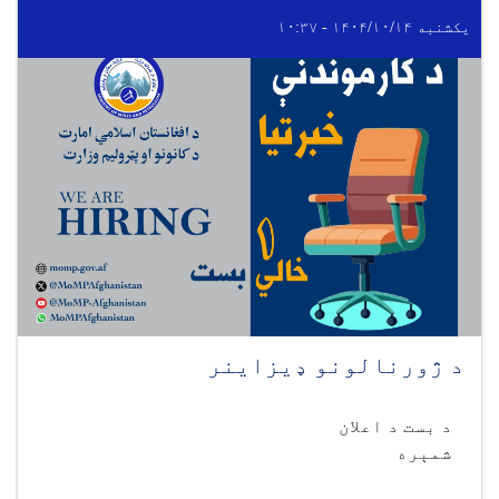
یکشنبه ۱۴۰۴/۱۰/۱۴ - ۱۰:۳۷
د ژورنالونو ډيزاينر
د بست د اعلان
شمېره