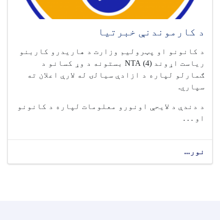
د کارموندنې خبرتیا
د کانونو او پټرولیم وزارت د هاریدرو کاربنو
ریاست اړوند
(4)
NTA
بستونه د وړ کسانو د
ګمارلو لپاره د ازادې سیالۍ له لارې اعلان ته
سپاري.
د دندې د لایحې اونورو معلومات لپاره د کانونو
او . . .
نور...