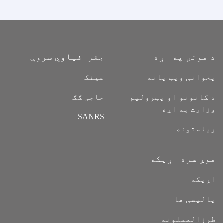
د مونږ په اړه
جغرافیاوي سروې
پخوانی ویب پانه
عینک
د کانونو او پټرولیم
حاجی ګګ
وزارت په اړه
SANRS
ریاستونه
موږ سره اړیکه
اړیکه
پالیسی ها
طرزالعملونه