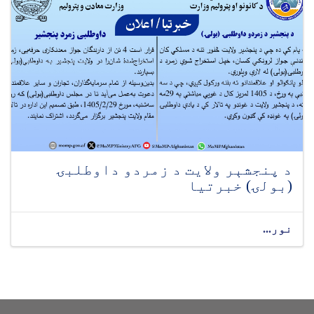
د پنجشېر ولایت د زمردو داوطلبۍ
(بولۍ) خبرتیا
نور...