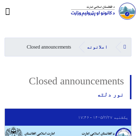
ion
Skip
to
main
کورپاڼه
اعلانونه
Closed announcements
content
Closed announcements
نور دلته
یکشنبه ۱۴۰۵/۲/۲۷ - ۱۷:۴۶