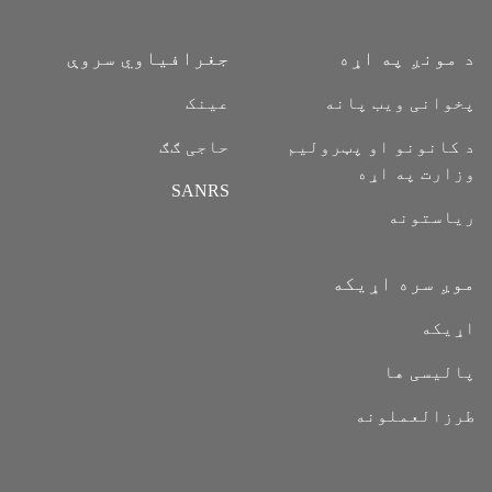
د مونږ په اړه
جغرافیاوي سروې
پخوانی ویب پانه
عینک
د کانونو او پټرولیم
حاجی ګګ
وزارت په اړه
SANRS
ریاستونه
موږ سره اړیکه
اړیکه
پالیسی ها
طرزالعملونه