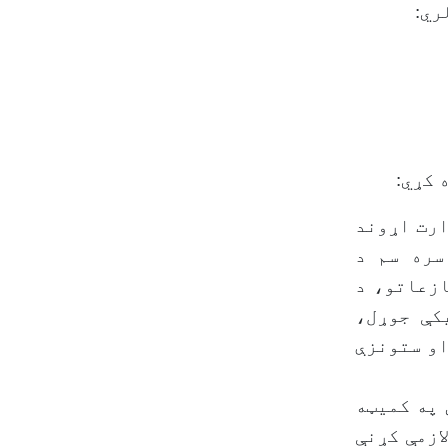
ري:
عه د وزارت اړوند
سره سم د
ازعاتو، د
کې جوړل،
او ستونزې
 په کمیټه
 په اړه لازمې کړنې