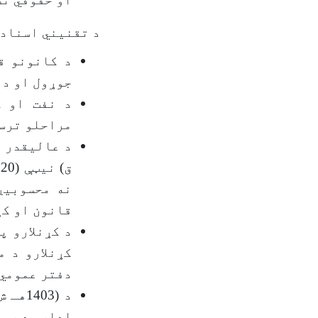
د تقنیني اسنادو طرح او تسوید 
د کانونو ق
جوړول او د 
د نفت او ګ
مراحلو ترسر
نه محسوبیږ
قانون او کړ
کړنلارو د م
دفتر عمومي 
د (03
ادارو د رسمي غوښتنو