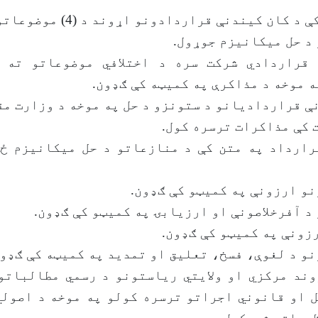
کان کیندنې قراردادونو اړوند د (4) موضوعاتو څیړل.
د حل میکانیزم جوړول.
قراردادي شرکت سره د اختلافي موضوعاتو ته د
 موخه د مذاکرې په کمیټه کې ګډون.
ې قراردادیانو د ستونزو د حل په موخه د وزارت مق
 کې مذاکرات ترسره کول.
رارداد په متن کې د منازعاتو د حل میکانیزم ځا
و ارزونې په کمیټو کې ګډون.
د آفرخلاصونې او ارزیابۍ په کمیټو کې ګډون.
رزونې په کمیټو کې ګډون.
و د لغوې، فسخ، تعلیق او تمدید په کمیټه کې ګډون
وند مرکزي او ولایتي ریاستونو د رسمي مطالباتو
ل او قانوني اجراتو ترسره کولو په موخه د اصول
ریاتو شریکول.