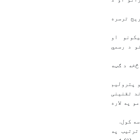
ریج ترسره
کونو او
و د رسمي
څخه د ګټه
و پترولیم
د تقنینی
و په لاره
ه کول.
ترتیب په