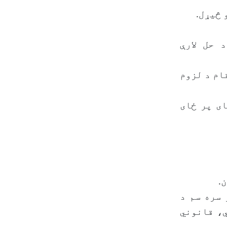
 حل لارې
ام د لزوم
ی پر ځای
.
 سره سم د
ي، قانوني