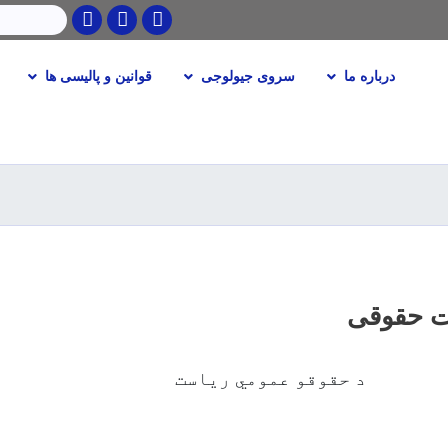
Twitter
Facebook
Youtube
جستجو
درباره ما
سروی جیولوجی
قوانین و پالیسی ها
Skip
to
main
content
ت حقوقی
د حقوقو عمومي ریاست