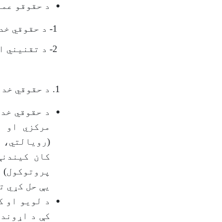
د حقوقو عمو
1- د حقوقي خدمتونو ریاست.
2- د تقنیني اسنادو طرح او تسوید ریاست.
د حقوقي خدمتونو ریاست په (
مرکزي او و
(رویالتي، 
کان کیندنې
پروتوکول) ا
یې حل کړي ت
د لویو او ک