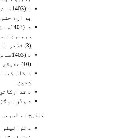
د (03
په اړه حقوق
د (3
سربیره د ست
(3) قطعو مکتبوبونو په ذریعه د نظریاتو شریکول.
د (03
(10) حقوقي نظرونو شریکول.
د کان کیند
ګډون.
د تدارکاتي 
د پلان او ګ
د طرح او تسوید ریاست د (1404هـ ش) کال د کاري پلان
د قوانینو ا
نفت او ګاز