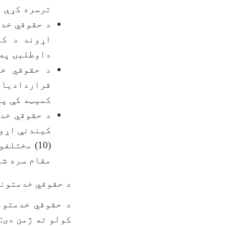
ترسره کړې د
د حقوقي خد
اړوند د کا
داوطلبۍ په (55) کمیټو کې ګډون ترسره کړ
د حقوقي خد
قراردادیان
کمیټه کې په
کیندنې اړون
(10) مختل
مقام سره شر
د حقوقي خدمتونو ریاست د (1404هـ ش) کال د کاري 
کولو ته ژمن دی: