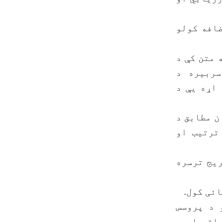
ضافه کولو
 متن کې د
سربیره د
اړه یې د
لی و رعاه د (۹) ګڼه فرمان مطابق د
ترتیب او
یج ترسره
ئی کول.
 د پروسس
اتو او د