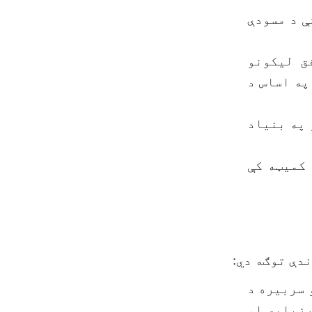
شې د مسودې
فق لیکونو
په اساس د
و په بنیاد
 کمیټه کې
 سربیره د
رزیابي او