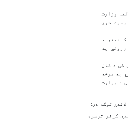
لیم وزارت
رسره شوې
کانونو د
رزونې په
رپوهانو په (1403هـ ش) کال کې د کان
ي په موخه
ې د وزارت
140هـ ش) کال کې د لاندې کړنو ترسره