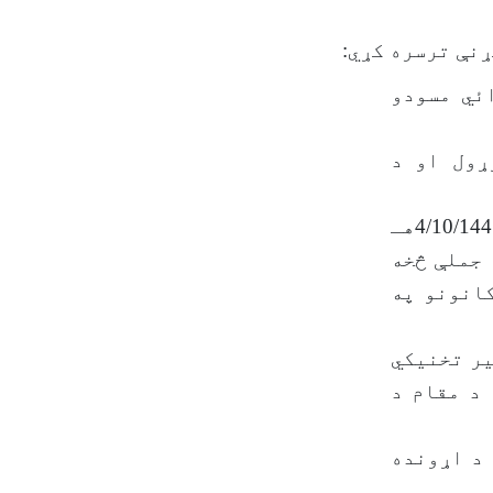
ئي مسودو
ړول او د
د عالیقدر امیرالمؤمنین صاحب حفظه الله تعالی و رعاه د (4/10/1445هـ
له جملې څخه
انونو په
ه تخنیکي او غیر تخنیکي
 د مقام د
ه د اړونده