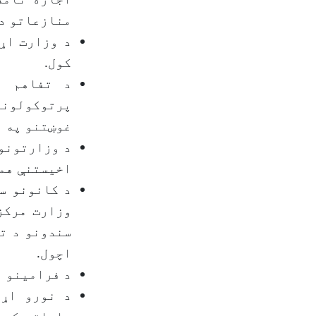
منازعاتو د 
د وزارت اړ
کول.
د تفاهم ن
پرتوکولونو
غوښتنو په ا
د وزارتونو
اخیستنې همه
د کانونو س
وزارت مرکز
سندونو د تف
اچول.
د فرامینو ا
د نورو اړو