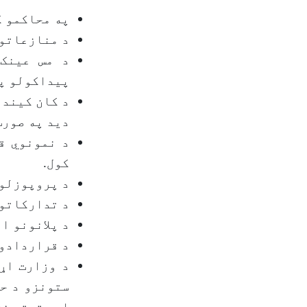
په محاکمو کې د 
د منازعاتو 
د مس عینک 
پیداکولو په
د کان کیندن
دید په صورت
د نمونوي ق
کول.
د پروپوزلون
د تدارکاتو 
د پلانونو ا
د قراردادون
د وزارت اړ
ستونزو د ح
او حقوقي نظ