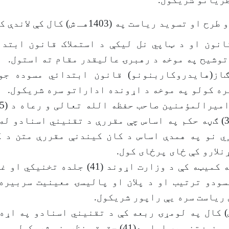
ریاست په (1403هـ ش) کال کې لاندې کړنې ترسره کړي:
انون او د ټاپي نل لیکې د استملاک قانون ابتدا
توشیح په موخه د رهبرۍ عاليقدر مقام ته استول.
از(هایدروکاربنونو) قانون ابتدائي مسوده جو
ه کولو په موخه د اړونده اداراتو سره شریکول.
ق) نیټې (320) ګڼه حکم په اساس چې مقررې د تقنیني اسنادو 
ي نو په همدې اساس د کان کیندنې مقررې متن د ک
نلارو کې ځای پرځای کول.
د کړنلارو په کمیټه کې د وزارت اړوند (41) جلد
سودو ترتیب او د پلان او پالیسۍ معینیت سربیره
ریاست سره یې راپور شریکول.
14هـ ش) کال په لومړۍ ربعه کې د تقنیني اسنادو په اړ
 په اساس د(41) حقوقي نظرونو شریکول.