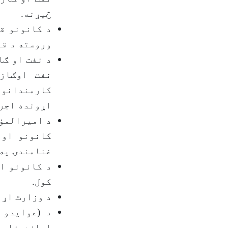
څیړنه.
د کانونو ق
وروسته د قا
د نفت او ګا
نفت اوګاز
کارمندانو 
اړونده اجرا
کانونو او 
غنامندۍ په 
د کانونو ا
کول.
د وزارت اړو
د (عوایدو 
اجازه نامه