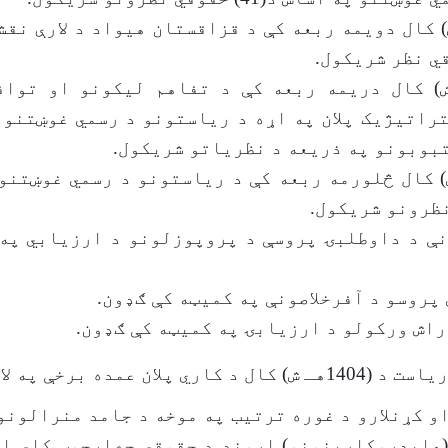
14هـ ش) کال دویمه ربعه کې د قزاقستان هیواد د لارې نق
ي نظر شریکول.
140هـ ش) کال دریمه ربعه کې د تفاهم لیکونو او توا
راتیژیک پلان په اړه د ریاستونو د رسمي غوښتنو 
14هـ ش) کال څلورمه ربعه کې د ریاستونو د رسمي غوښتن
نې د داوطلبۍ پروسې د پروپوزلونو د ارزیابي په
پروسو د آفرخلاصونې په کمیټه کې ګډون.
زراش ورکولو د ارزیابۍ په کمیټه کې ګډون.
 عمده برخې په لاندې توګه دي:
و کړنلارو د غوره ترتیب په موخه د جامد منرالونو
(هایدروکاربنونو) اړوند د حقوقي چهارچوب کلي ا