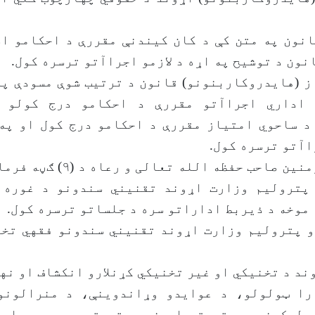
انون په متن کې د کان کیندنې مقررې د احکامو ا
نون د توشیح په اړه د لازمو اجراآتو ترسره کول.
ز (هایدروکاربنونو) قانون د ترتیب شوې مسودې په
 اداري اجراآتو مقررې د احکامو درج کولو 
د ساحوي امتیاز مقررې د احکامو درج کول او په 
آتو ترسره کول.
د امیرالمؤمنین صاحب حفظه الله تعا
پترولیم وزارت اړوند تقنیني سندونو د غوره 
موخه د ذیربط اداراتو سره د جلساتو ترسره کول.
و پترولیم وزارت اړوند تقنیني سندونو فقهي تخر
ند د تخنیکي او غیر تخنیکي کړنلارو انکشاف او نها
را ټولولو، د عوایدو وړاندوینې، د منرالونو
 لیکونو، د قیمتي او نیمه قیمتي ډبرو د صادر