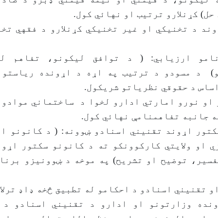
حل) کړنلارو ترتیب او نهائي کول.
وند د تخنیکي او غیر تخنیکي کړنلارو د فقهي تخ
امو ارزیابي: ( د توافق لیکونو، تفاهم لی
) د مسودو د ترتیب په اړه د اړونده ریاستون
ساس د حقوقي نظریاتو شریکول.
 او نورو امارتي ادارو لخوا د ساختماني موادو 
 جانبه تفاهمنامې نهائي کول.
کتور اړوند تقنیني اسنادو ښوونه: ( د کانونو ا
ي او ولایتي کارکوونکو ته د کانونو سکتور اړون
سیر، توضیح او تشریح) په موخه د ښوونیزو برنام
و تقنیني اسنادو د احکامو له تطبیق څخه ډاډ ترلاس
نده وزارتونو او ادارو د تقنیني اسنادو د 