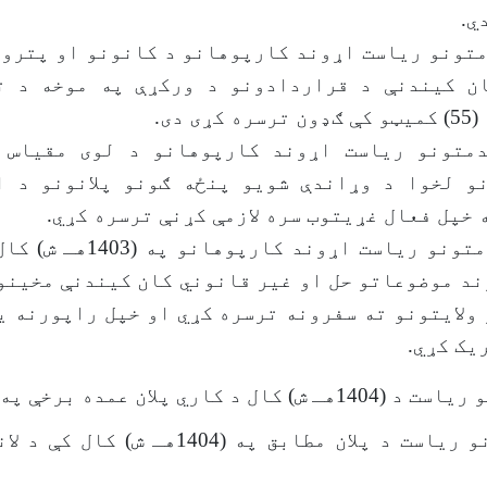
ي.
متونو ریاست اړوند کارپوهانو د کانونو او پترو
ن کیندنې د قراردادونو د ورکړې په موخه د ت
ی دی.
متونو ریاست اړوند کارپوهانو د لوی مقیاس 
و لخوا د وړاندې شویو پنځه ګونو پلانونو د ا
 خپل فعال غړیتوب سره لازمې کړنې ترسره کړي.
د حقوقي خدمتونو ریاست اړوند کا
د موضوعاتو حل او غیر قانوني کان کیندنې مخینو
فو ولایتونو ته سفرونه ترسره کړي او خپل راپورنه ی
یک کړي.
پلان عمده برخې په لاندې توګه دی:
د حقوقي خدمتونو ریاست د پلان مطابق په (4