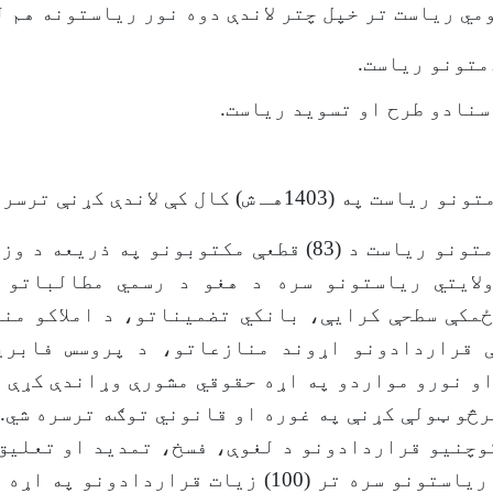
مي ریاست تر خپل چتر لاندې دوه نور ریاستونه هم ل
1403هـ ش) کال کې لاندې کړنې ترسره کړي:
د حقوقي خدمتونو ریاست د (83) قطعې مکتوبونو په ذری
لایتي ریاستونو سره د هغو د رسمي مطالباتو 
ځمکې سطحې کرایې، بانکي تضمیناتو، د املاکو من
 قراردادونو اړوند منازعاتو، د پروسس فابری
و نورو مواردو په اړه حقوقي مشورې وړاندې کړې 
رڅو ټولې کړنې په غوره او قانوني توګه ترسره شي.
وچنیو قراردادونو د لغوې، فسخ، تمدید او تعلیق
کې د اړوند ریاستونو سره تر (100) زیات قراردادونو