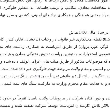
مور محافظت معادن و تامین ارتباط با ارگانها
؛ این بخش مسئولیت 
ه محافظت معادن، مکاتیب و ترتیب جلسات، به منظور جلوگیری از
 مواد معدنی هماهنگی و همکاری نهاد های امنیتی، کشفی و سایر نها
در سال مالی
1403
هـ
.
ش
نقطه معدنکاری غیر قانونی در ولایات
(
بدخشان، تخار، کندز، کا
لوگر، غور، پروان
)
از طریق اینریاست به همکاری ریاست های معا
مومی استخبارات، مفتیشین ریاست تفتیش تخنیکی معادن و هیئت ها
 که موضوعات مذکور از طریق هیئت های اعزامی توقف داده شده و یا
 و امنیتی و مقام ولایت مربوطه جهت جلوگیری خبر داده شده است
.
 ننگرهار از انتقال غیر قانونی تقریباً حدود
(40)
تن سنگ نفرایت توسط
 و به هدایت مقام محترم وزارت به مارکیت سنگ های نیمه قیمتی ز
ده و دور افتاده شرکت در مربوطات ولایت بامیان تقریباً در حدود
(5570)
بالاثر تلاش کارمندان اینریاست توسط شرکت تصفیه شده و بدست