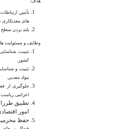
هدف
:
تأمین ارتباطات
های معدنکاری غی
بلند بردن سطح 
وظایف و مسئولیت ها
تثبیت، شناسایی 
کشور
.
تثبیت و شناسایی
مواد معدنی
.
جلوگیری از فع
اعزامی ریاست و 
تطبیق طرزال
امور اقتصادی
حفظ محرمیت 
فعالیت های م