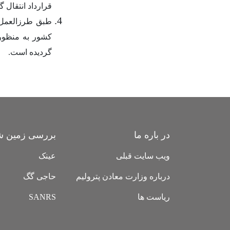
قرارداد انتقال گ
طبق طرزالعمل ک
کشور به منظور 
گردیده است
.
در باره ما
بررسی زمین ش
ویب سایت قبلی
عینک
درباره وزارت معادن پترولیم
حاجی گگ
ریاست ها
SANRS