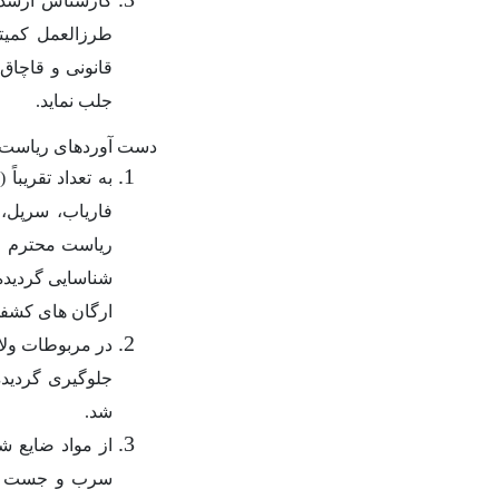
کارشناس ارشد ا
طرزالعمل کمیت
قانونی و قاچاق
جلب نماید
.
دست آوردهای ریاست 
به تعداد تقریباً
(815)
فاریاب، سرپل، 
ریاست محترم ع
شناسایی گردیده
ارگان های کشفی
در مربوطات ولایت
جلوگیری گردیده
شد
.
از مواد ضایع ش
سرب و جست