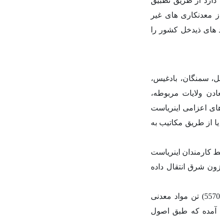
دارد از طریق تطبیق
 معدنکاری های غیر
د های ذیدخل کشور را
بل، سمنگان، بادغیس،
دن ولایات مربوطه،
ی اعزامی اینریاست
 از طریق مکاتیب به
 کارمندان اینریاست
ون شرق انتقال داده
تن
مواد معدنی
 آمده که طبق اصول