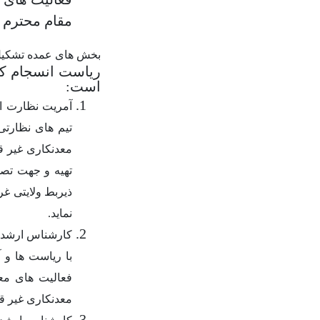
مقام محترم 
بخش های عمده تشکی
ریاست انسجام ک
است
:
آمریت نظارت از
تیم های نظارتی
معدنکاری غیر قا
تهیه و جهت تص
ذیربط ولایتی غ
نماید
.
کارشناس ارشد ت
با ریاست ها و آ
فعالیت های مع
معدنکاری غیر قا