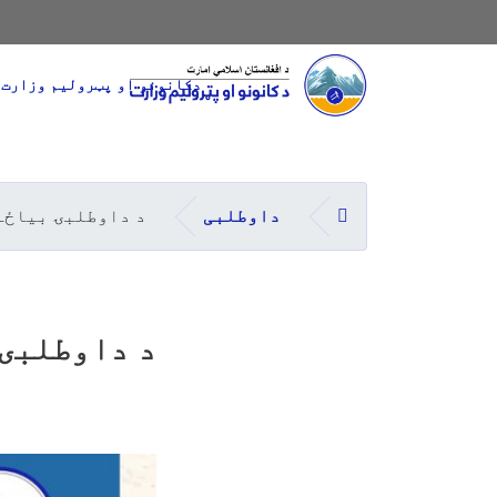
Main navigation
دکانونو او پټرولیم وزارت
کورپاڼه
داوطلبی
د داوطلبۍ بیاځل
د داوطلبۍ