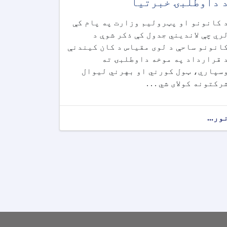
 داوطلبۍ خبرتیا
 کانونو او پټرولیم وزارت په پام کې
ري چې لاندیني جدول کې ذکر شوې د
انونو ساحې د لوی مقیاس د کان کیندنې
 قرارداد په موخه داوطلبۍ ته
سپاري، ټول کورني او بهرني لیوال
رکتونه کولای شي . . .
ور...