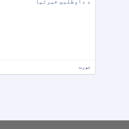
د داوطلبۍ خبرتیا
نور...