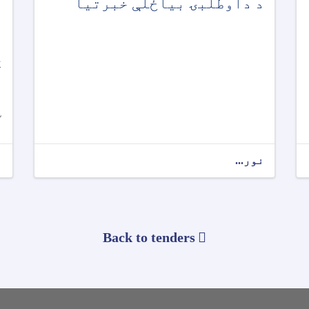
د داوطلبۍ بیاځلې خبرتیا
د
د
ل
ک
د
و
ش
نور...
ن
Back to tenders