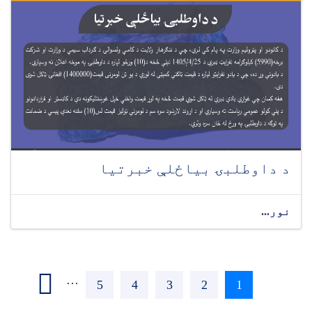
د داوطلبۍ بیاځلې خبرتیا
نور...
Pagination
Next ›
…
1
اوسنی
2
پاڼه
3
پاڼه
4
پاڼه
5
پاڼه