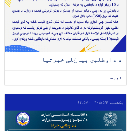
د داوطلبۍ بیاځلې خبرتیا
نور...
یکشنبه ۱۴۰۵/۵/۴ - ۱۳:۵۷