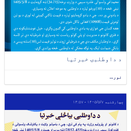
د داوطلبۍ خبرتیا
نور...
چهارشنبه ۱۴۰۵/۵/۷ - ۱۴:۵۷