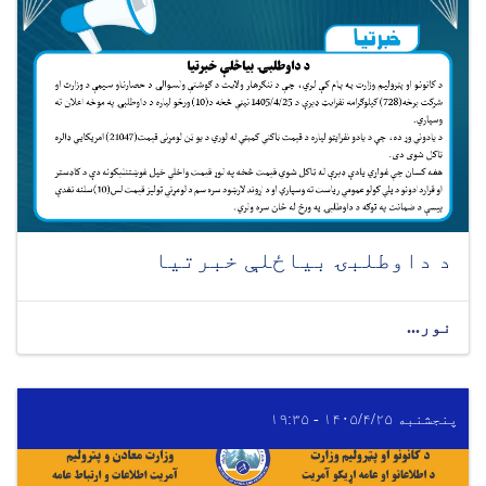
د داوطلبۍ بیاځلې خبرتیا
نور...
پنجشنبه ۱۴۰۵/۴/۲۵ - ۱۹:۳۵