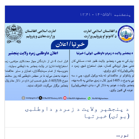
پنجشنبه ۱۴۰۵/۵/۱ - ۱۲:۴۱
د پنجشېر ولایت د زمردو داوطلبۍ
(بولۍ) خبرتیا
نور...