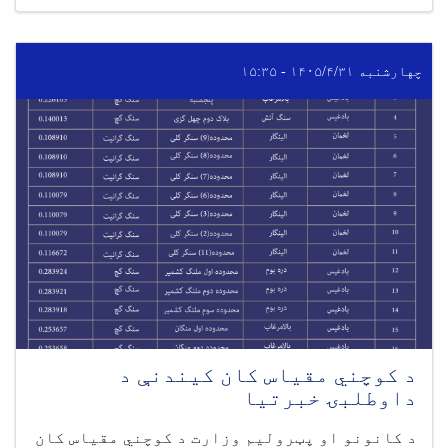
چهارشنبه ۱۴۰۵/۴/۳۱ - ۱۵:۳۵
د کوچني مقیاس کان کیندنې د
داوطلبۍ خبرتیا
د کانونو او پټرولیم وزارت د کوچني مقیاس کان