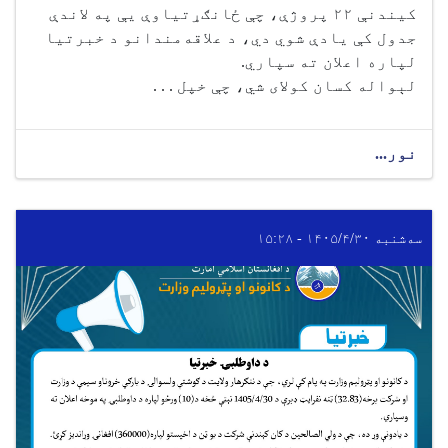
کیندنې ۲۲ پروژې، چې ځانګړتیاوې یې په لاندې
جدول کې یادې شوي دي، د علاقه‌مندانو د خبرتیا
لپاره اعلان ته سپاري.
لېواله کسان کولای شي، چې خپل . . .
نور...
سه‌شنبه ۱۴۰۵/۴/۳۰ - ۱۵:۲۸