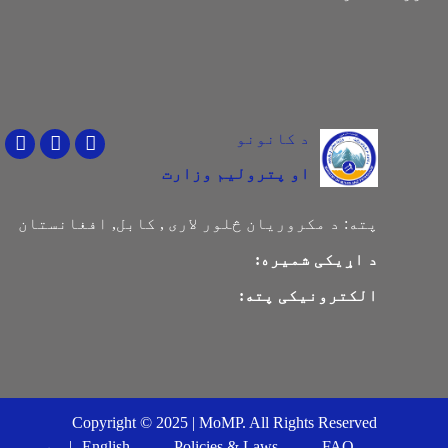
د کانونو
Youtube
Facebook
Twitter
او پترولیم وزارت
پته:
د مکروریان څلور لاری , کابل, افغانستان
د اړیکی شمیره:
الکترونیکی پته:
Copyright © 2025 | MoMP. All Rights Reserved
FAQ
Policies & Laws
English
دری