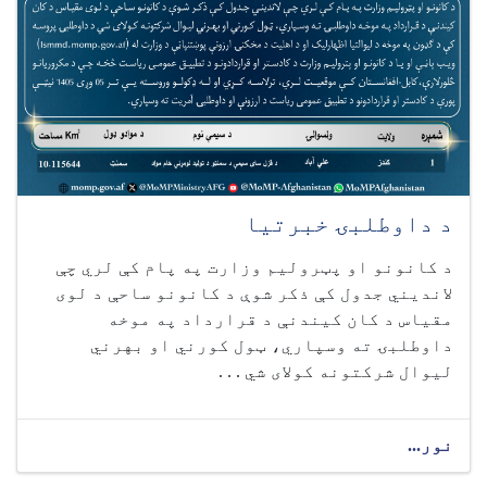
د داوطلبۍ خبرتیا
د کانونو او پټرولیم وزارت په پام کې لري چې
لاندیني جدول کې ذکر شوې د کانونو ساحې د لوی
مقیاس د کان کیندنې د قرارداد په موخه
داوطلبۍ ته وسپاري، ټول کورني او بهرني
لیوال شرکتونه کولای شي . . .
نور...