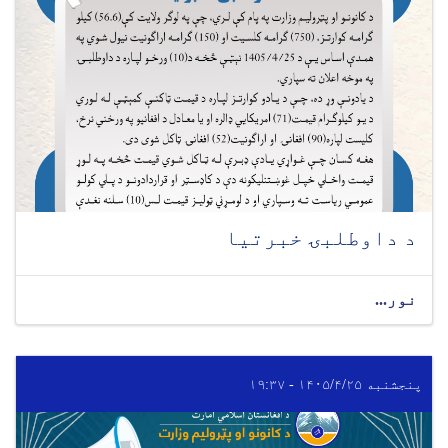
د داوطلبۍ خبرتیا
نور...
پنجشنبه ۱۴۰۵/۴/۲۵ - ۱۹:۳۷