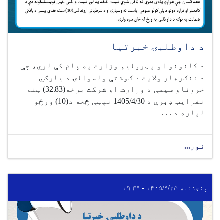
د داوطلبۍ خبرتیا
د کانونو او پټرولیم وزارت په پام کې لري، چې
د ننګرهار ولایت د ګوشتې ولسوالۍ د یارګي
خروناو سیمې د وزارت او شرکت برخه(32.83) ټنه
نفرایټ ډبرې د 1405/4/30 نېټې څخه د(10) ورځو
لپاره د . . .
نور...
پنجشنبه ۱۴۰۵/۴/۲۵ - ۱۹:۳۹