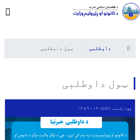
ion
Skip
to
main
کورپاڼه
داوطلبی
ټول داوطلبی
content
ټول داوطلبی
چهارشنبه ۱۴۰۵/۵/۷ - ۱۴:۵۹