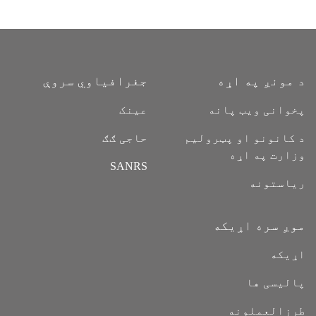
پاڼه
د مونږ په اړه
جغرافیاوي سروې
پخوانی ویب پانه
عینک
د کانونو او پټرولیم
حاجی ګګ
وزارت په اړه
SANRS
ریاستونه
موږ سره اړیکه
اړیکه
پالیسی ها
طرزالعملونه