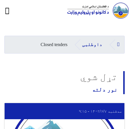
ion
Skip
to
main
کورپاڼه
داوطلبی
Closed tenders
content
تړل شوي
نور دلته
سه‌شنبه ۱۴۰۲/۶/۷ - ۹:۱۵