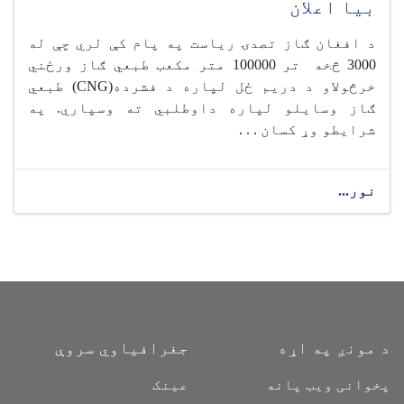
بیا اعلان
د افغان ګاز تصدۍ ریاست په پام کې لري چې له
3000 څخه تر 100000 متر مکعب طبعي ګاز ورځني
خرڅولاو د دریم ځل لپاره د فشرده(CNG) طبعي
ګاز وسایلو لپاره داوطلبي ته وسپاري. په
شرایطو وړ کسان . . .
نور...
د مونږ په اړه
جغرافیاوي سروې
پخوانی ویب پانه
عینک