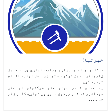
خبرتیا!
د کانونو او پټرولیم وزارت غواړي چې د کابل
ښاریانو د سون توکو د ستونزو د حل لپاره اقدام
ترسره کړي.
په همدې خاطر ټولو هغو شرکتونو او ملي
سوداګرو ته خبر ورکول کېږي چې غواړي کابل ښار
ته د . . .