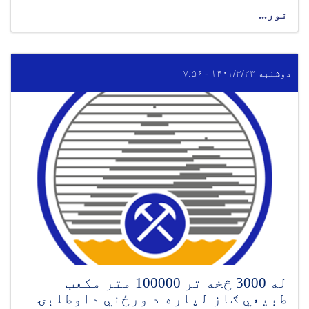
نور...
دوشنبه ۱۴۰۱/۳/۲۳ - ۷:۵۶
له 3000 څخه تر 100000 متر مکعب
طبیعي ګاز لپاره د ورځني داوطلبۍ