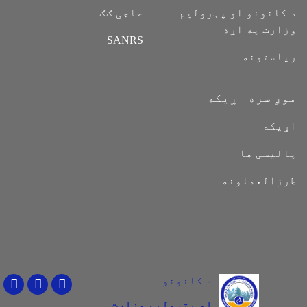
د کانونو او پټرولیم
حاجی ګګ
وزارت په اړه
SANRS
ریاستونه
موږ سره اړیکه
اړیکه
پالیسی ها
طرزالعملونه
د کانونو
Youtube
Facebook
Twitter
او پترولیم وزارت